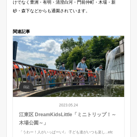
けでなく豊洲・有明・清澄白河・門前仲町・木場・新
砂・森下などからも通園されています。
関連記事
日記
2023.05.24
江東区 DreamKidsLittle「ミニトリップ！～
木場公園～」
「うわー！人がいっぱーい!」 子ども達がいつも楽し...etc