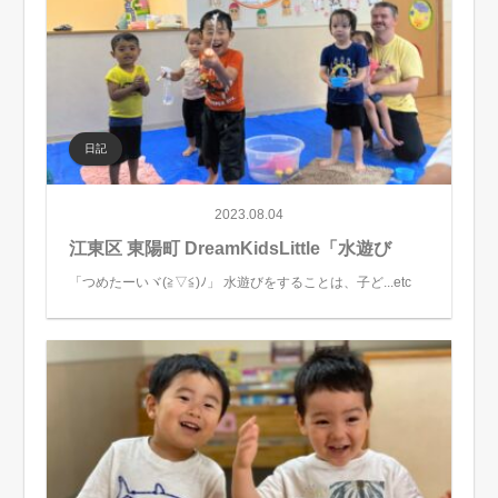
日記
2023.08.04
江東区 東陽町 DreamKidsLittle「水遊び
「つめたーいヾ(≧▽≦)ﾉ」 水遊びをすることは、子ど...etc